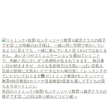
先日のリトミック×知育(モンテッソーリ教育) 1歳児クラスの
様子です😊 この日は折り紙をビリビリ破っ