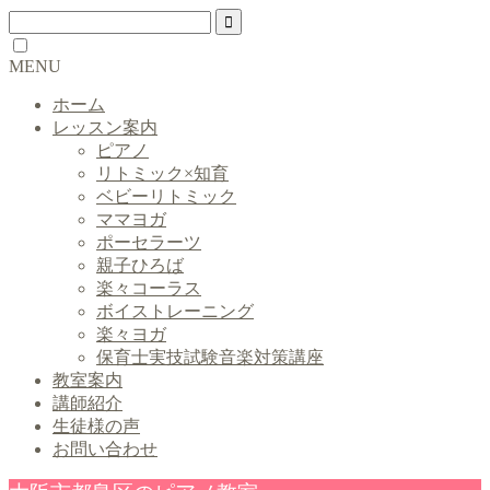
MENU
ホーム
レッスン案内
ピアノ
リトミック×知育
ベビーリトミック
ママヨガ
ポーセラーツ
親子ひろば
楽々コーラス
ボイストレーニング
楽々ヨガ
保育士実技試験音楽対策講座
教室案内
講師紹介
生徒様の声
お問い合わせ