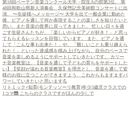
リトミック×知育(モンテッソーリ教育)年少3歳児クラスでの
1コマ🎹 こちらのクラスですがほんの少しで