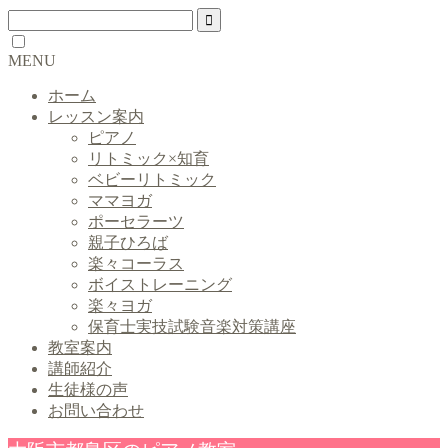
MENU
ホーム
レッスン案内
ピアノ
リトミック×知育
ベビーリトミック
ママヨガ
ポーセラーツ
親子ひろば
楽々コーラス
ボイストレーニング
楽々ヨガ
保育士実技試験音楽対策講座
教室案内
講師紹介
生徒様の声
お問い合わせ