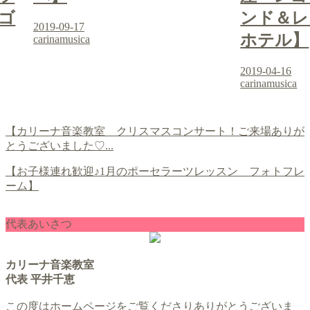
ゴ
ンド＆レ
2019-09-17
ホテル】
carinamusica
2019-04-16
carinamusica
【カリーナ音楽教室 クリスマスコンサート！ご来場ありが
とうございました♡...
【お子様連れ歓迎♪1月のポーセラーツレッスン フォトフレ
ーム】
代表あいさつ
カリーナ音楽教室
代表 平井千恵
この度はホームページをご覧くださりありがとうございま