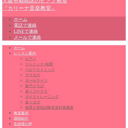
大阪市都島区のピアノ教室
『カリーナ音楽教室』
ホーム
電話で連絡
LINEで連絡
メールで連絡
ホーム
レッスン案内
ピアノ
リトミック×知育
ベビーリトミック
ママヨガ
ポーセラーツ
親子ひろば
楽々コーラス
ボイストレーニング
楽々ヨガ
保育士実技試験音楽対策講座
教室案内
講師紹介
生徒様の声