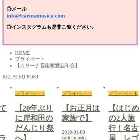
◎メール
info@carinamusica.com
◎インスタグラムも是非ご覧ください♪
HOME
プライベート
【カリーナ音楽教室忘年会】
RELATED POST
プライベート
プライベート
プライベート
て
【20年ぶり
【お正月は
【はじめ
に岸和田の
家族で】
の2人旅
だんじり祭
行！名古
2019-01-08
ラ
へ】
屋 レゴ
carinamusica