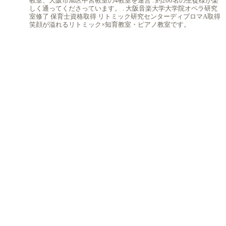
教室、大阪市旭区中宮教室の4教室を運営
.
約200名の生徒様が楽
しく通ってくださっています。
.
大阪音楽大学大学院オペラ研究
室修了
保育士資格取得
リトミック研究センターディプロマA取得
笑顔が溢れるリトミック×知育教室・ピアノ教室です。