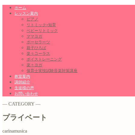
ホーム
レッスン案内
ピアノ
リトミック×知育
ベビーリトミック
ママヨガ
ポーセラーツ
親子ひろば
楽々コーラス
ボイストレーニング
楽々ヨガ
保育士実技試験音楽対策講座
教室案内
講師紹介
生徒様の声
お問い合わせ
― CATEGORY ―
プライベート
carinamusica