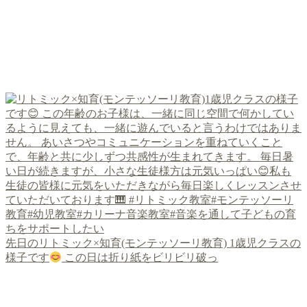
先日のリトミック×知育(モンテッソーリ教育) 1歳児クラスの
様子です
この日は折り紙をビリビリ破っ