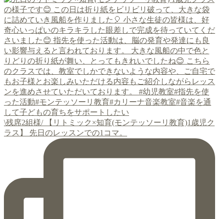
\残席2組様/ 【リトミック×知育(モンテッソーリ教育)1歳児ク
ラス】 先日のレッスンでの1コマ。