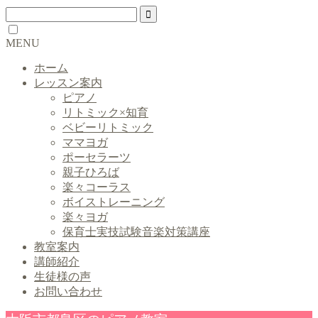
MENU
ホーム
レッスン案内
ピアノ
リトミック×知育
ベビーリトミック
ママヨガ
ポーセラーツ
親子ひろば
楽々コーラス
ボイストレーニング
楽々ヨガ
保育士実技試験音楽対策講座
教室案内
講師紹介
生徒様の声
お問い合わせ