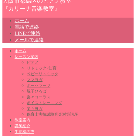
大阪市都島区のピアノ教室
『カリーナ音楽教室』
ホーム
電話で連絡
LINEで連絡
メールで連絡
ホーム
レッスン案内
ピアノ
リトミック×知育
ベビーリトミック
ママヨガ
ポーセラーツ
親子ひろば
楽々コーラス
ボイストレーニング
楽々ヨガ
保育士実技試験音楽対策講座
教室案内
講師紹介
生徒様の声