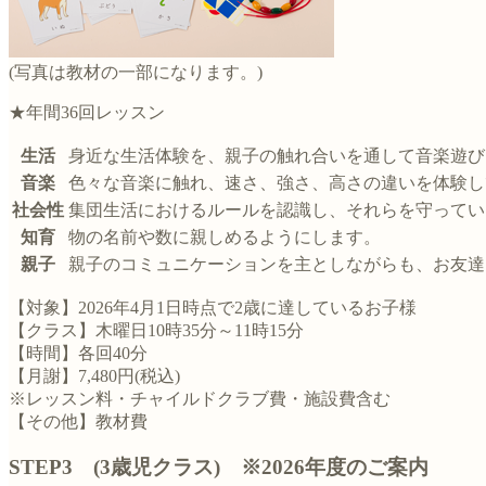
(写真は教材の一部になります。)
★年間36回レッスン
生活
身近な生活体験を、親子の触れ合いを通して音楽遊び
音楽
色々な音楽に触れ、速さ、強さ、高さの違いを体験し
社会性
集団生活におけるルールを認識し、それらを守ってい
知育
物の名前や数に親しめるようにします。
親子
親子のコミュニケーションを主としながらも、お友達
【対象】2026年4月1日時点で2歳に達しているお子様
【クラス】木曜日10時35分～11時15分
【時間】各回40分
【月謝】7,480円(税込)
※レッスン料・チャイルドクラブ費・施設費含む
【その他】教材費
STEP3 (3歳児クラス) ※2026年度のご案内