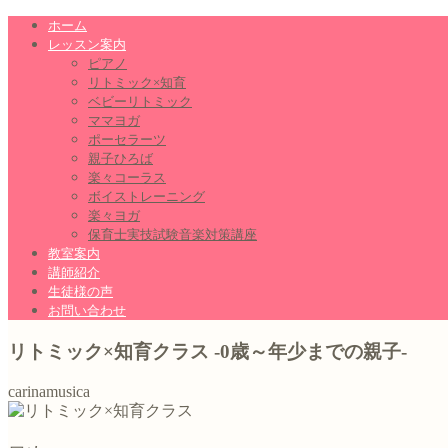
ホーム
レッスン案内
ピアノ
リトミック×知育
ベビーリトミック
ママヨガ
ポーセラーツ
親子ひろば
楽々コーラス
ボイストレーニング
楽々ヨガ
保育士実技試験音楽対策講座
教室案内
講師紹介
生徒様の声
お問い合わせ
リトミック×知育クラス -0歳～年少までの親子-
carinamusica