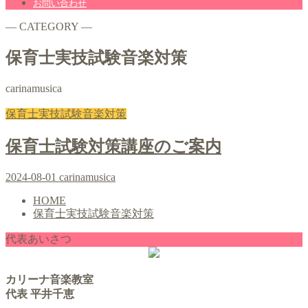
お問い合わせ
― CATEGORY ―
保育士実技試験音楽対策
carinamusica
保育士実技試験音楽対策
保育士試験対策講座のご案内
2024-08-01
carinamusica
HOME
保育士実技試験音楽対策
代表あいさつ
カリーナ音楽教室
代表 平井千恵