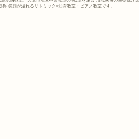
都島駅前教室、大阪市旭区中宮教室の4教室を運営
.
約200名の生徒様が
取得
笑顔が溢れるリトミック×知育教室・ピアノ教室です。