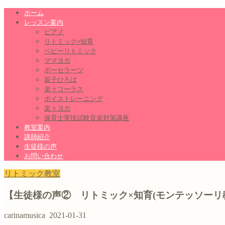
ホーム
レッスン案内
ピアノ
リトミック×知育
ベビーリトミック
ママヨガ
ポーセラーツ
親子ひろば
楽々コーラス
ボイストレーニング
楽々ヨガ
保育士実技試験音楽対策講座
教室案内
講師紹介
生徒様の声
お問い合わせ
リトミック教室
【生徒様の声② リトミック×知育(モンテッソーリ
carinamusica
2021-01-31