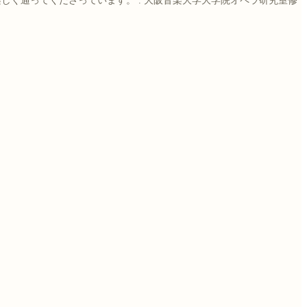
楽しく通ってくださっています。
.
大阪音楽大学大学院オペラ研究室修