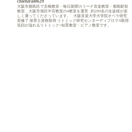
chiehirai0629
大阪市都島区で京橋教室・毎日新聞カリーナ音楽教室・都島駅前
教室、大阪市旭区中宮教室の4教室を運営
.
約200名の生徒様が楽
しく通ってくださっています。
.
大阪音楽大学大学院オペラ研究
室修了
保育士資格取得
リトミック研究センターディプロマA取得
笑顔が溢れるリトミック×知育教室・ピアノ教室です。