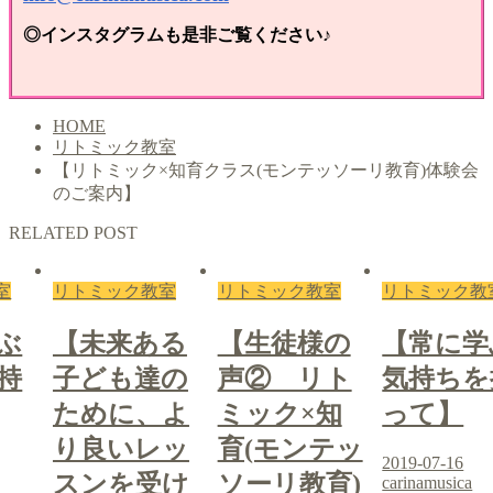
◎インスタグラムも是非ご覧ください♪
HOME
リトミック教室
【リトミック×知育クラス(モンテッソーリ教育)体験会
のご案内】
RELATED POST
室
リトミック教室
リトミック教室
リトミック教
ぶ
【未来ある
【生徒様の
【常に学
持
子ども達の
声② リト
気持ちを
ために、よ
ミック×知
って】
り良いレッ
育(モンテッ
2019-07-16
スンを受け
ソーリ教育)
carinamusica