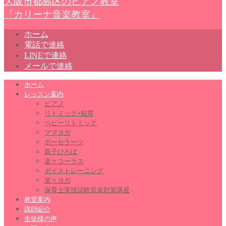
大阪市都島区のピアノ教室
『カリーナ音楽教室』
ホーム
電話で連絡
LINEで連絡
メールで連絡
ホーム
レッスン案内
ピアノ
リトミック×知育
ベビーリトミック
ママヨガ
ポーセラーツ
親子ひろば
楽々コーラス
ボイストレーニング
楽々ヨガ
保育士実技試験音楽対策講座
教室案内
講師紹介
生徒様の声