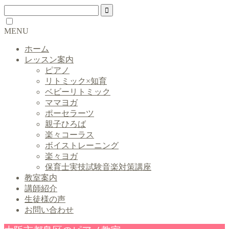
MENU
ホーム
レッスン案内
ピアノ
リトミック×知育
ベビーリトミック
ママヨガ
ポーセラーツ
親子ひろば
楽々コーラス
ボイストレーニング
楽々ヨガ
保育士実技試験音楽対策講座
教室案内
講師紹介
生徒様の声
お問い合わせ