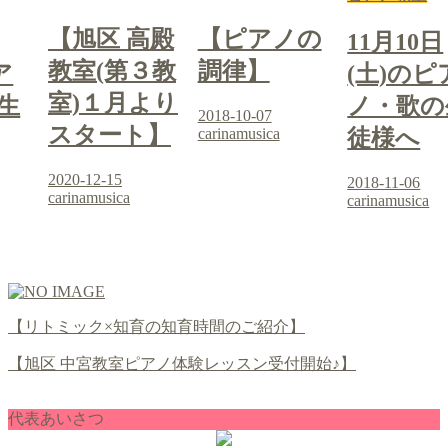
【旭区 高殿
【ピアノの
11月10日
教室(第３教
調律】
ア
(土)のピ
室)１月より
生
ノ・歌の
2018-10-07
スタート】
carinamusica
徒様へ
2020-12-15
2018-11-06
carinamusica
carinamusica
【リトミック×知育の知育時間のご紹介】
【旭区 中宮教室ピアノ体験レッスン受付開始♪】
代表あいさつ