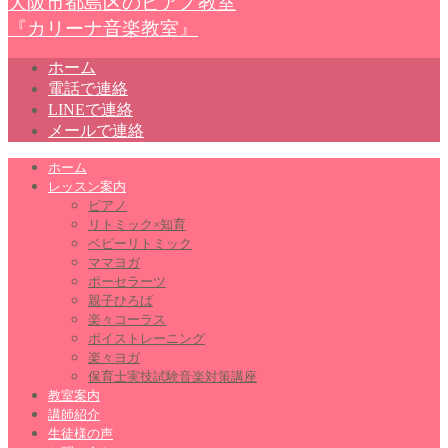
大阪市都島区のピアノ教室
『カリーナ音楽教室』
ホーム
電話で連絡
LINEで連絡
メールで連絡
ホーム
レッスン案内
ピアノ
リトミック×知育
ベビーリトミック
ママヨガ
ポーセラーツ
親子ひろば
楽々コーラス
ボイストレーニング
楽々ヨガ
保育士実技試験音楽対策講座
教室案内
講師紹介
生徒様の声