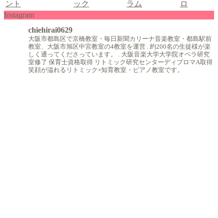
Instagram
chiehirai0629
大阪市都島区で京橋教室・毎日新聞カリーナ音楽教室・都島駅前
教室、大阪市旭区中宮教室の4教室を運営
.
約200名の生徒様が楽
しく通ってくださっています。
.
大阪音楽大学大学院オペラ研究
室修了
保育士資格取得
リトミック研究センターディプロマA取得
笑顔が溢れるリトミック×知育教室・ピアノ教室です。