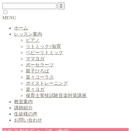
MENU
ホーム
レッスン案内
ピアノ
リトミック×知育
ベビーリトミック
ママヨガ
ポーセラーツ
親子ひろば
楽々コーラス
ボイストレーニング
楽々ヨガ
保育士実技試験音楽対策講座
教室案内
講師紹介
生徒様の声
お問い合わせ