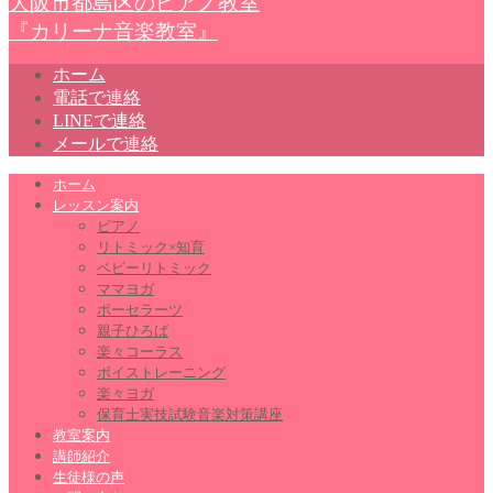
大阪市都島区のピアノ教室
『カリーナ音楽教室』
ホーム
電話で連絡
LINEで連絡
メールで連絡
ホーム
レッスン案内
ピアノ
リトミック×知育
ベビーリトミック
ママヨガ
ポーセラーツ
親子ひろば
楽々コーラス
ボイストレーニング
楽々ヨガ
保育士実技試験音楽対策講座
教室案内
講師紹介
生徒様の声