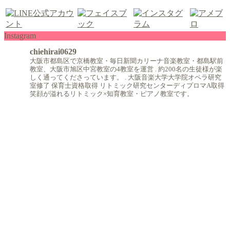
Instagram
chiehirai0629
大阪市都島区で京橋教室・毎日新聞カリーナ音楽教室・都島駅前
教室、大阪市旭区中宮教室の4教室を運営
.
約200名の生徒様が楽
しく通ってくださっています。
.
大阪音楽大学大学院オペラ研究
室修了
保育士資格取得
リトミック研究センターディプロマA取得
笑顔が溢れるリトミック×知育教室・ピアノ教室です。