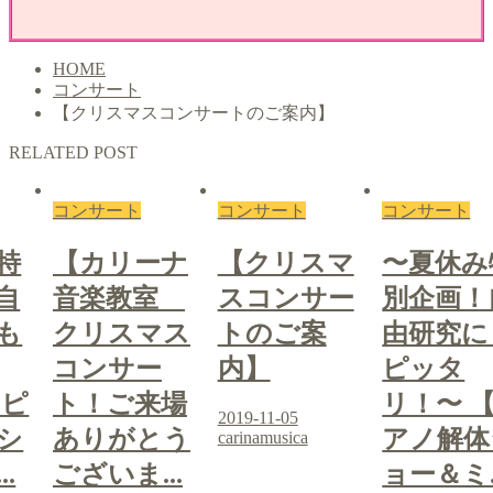
HOME
コンサート
【クリスマスコンサートのご案内】
RELATED POST
コンサート
コンサート
コンサート
特
【カリーナ
【クリスマ
〜夏休み
自
音楽教室
スコンサー
別企画！
も
クリスマス
トのご案
由研究に
コンサー
内】
ピッタ
【ピ
ト！ご来場
リ！〜 
2019-11-05
シ
ありがとう
アノ解体
carinamusica
.
ございま...
ョー＆ミ..