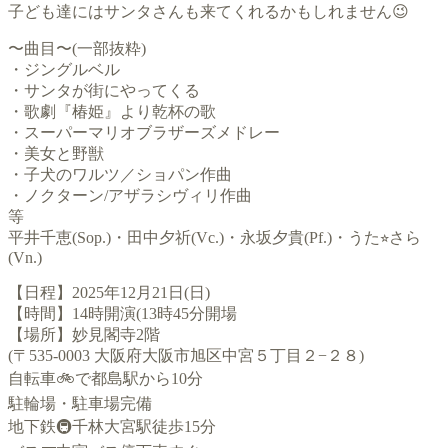
子ども達にはサンタさんも来てくれるかもしれません😉
〜曲目〜(一部抜粋)
・ジングルベル
・サンタが街にやってくる
・歌劇『椿姫』より乾杯の歌
・スーパーマリオブラザーズメドレー
・美女と野獣
・子犬のワルツ／ショパン作曲
・ノクターン/アザラシヴィリ作曲
等
平井千恵(Sop.)・田中夕祈(Vc.)・永坂夕貴(Pf.)・うた⭐︎さら
(Vn.)
【日程】2025年12月21日(日)
【時間】14時開演(13時45分開場
【場所】妙見閣寺2階
(〒535-0003 大阪府大阪市旭区中宮５丁目２−２８)
自転車🚲で都島駅から10分
駐輪場・駐車場完備
地下鉄🚇千林大宮駅徒歩15分