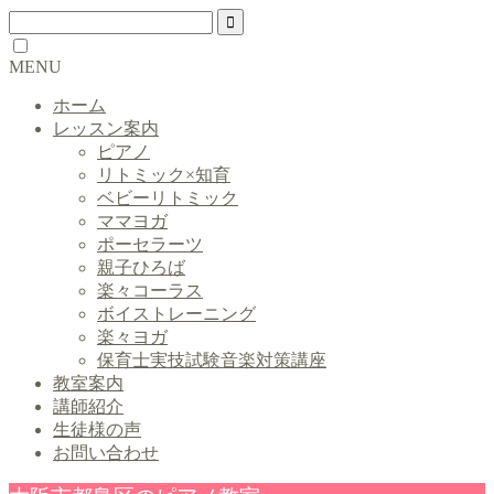
MENU
ホーム
レッスン案内
ピアノ
リトミック×知育
ベビーリトミック
ママヨガ
ポーセラーツ
親子ひろば
楽々コーラス
ボイストレーニング
楽々ヨガ
保育士実技試験音楽対策講座
教室案内
講師紹介
生徒様の声
お問い合わせ