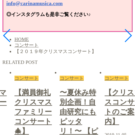
info@carinamusica.com
◎インスタグラムも是非ご覧ください♪
HOME
コンサート
【２０１９年クリスマスコンサート】
RELATED POST
コンサート
コンサート
コンサート
マ
【満員御礼
〜夏休み特
【クリス
ー
クリスマス
別企画！自
スコンサ
ファミリー
由研究にも
トのご案
コンサート
ピッタ
内】
🎄】
リ！〜 【ピ
2019-11-05