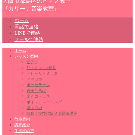
大阪市都島区のピアノ教室
『カリーナ音楽教室』
ホーム
電話で連絡
LINEで連絡
メールで連絡
ホーム
レッスン案内
ピアノ
リトミック×知育
ベビーリトミック
ママヨガ
ポーセラーツ
親子ひろば
楽々コーラス
ボイストレーニング
楽々ヨガ
保育士実技試験音楽対策講座
教室案内
講師紹介
生徒様の声