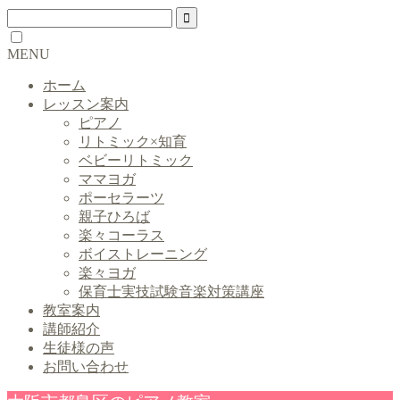
MENU
ホーム
レッスン案内
ピアノ
リトミック×知育
ベビーリトミック
ママヨガ
ポーセラーツ
親子ひろば
楽々コーラス
ボイストレーニング
楽々ヨガ
保育士実技試験音楽対策講座
教室案内
講師紹介
生徒様の声
お問い合わせ