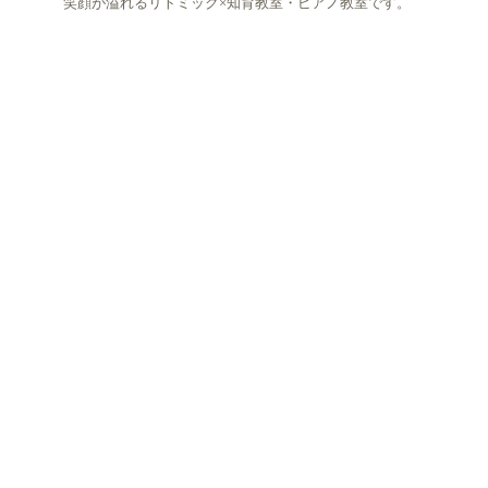
笑顔が溢れるリトミック×知育教室・ピアノ教室です。