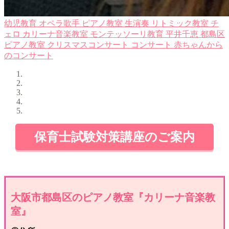
幼児教育
オペラ歌手
ピアノ教室
生演奏
リトミック教室
チ
ェロ
カリーナ音楽教室
モンテッソーリ教育
平井千恵
都島区
ピアノ教室
クリスマスコンサート
コンサート
赤ちゃんから
のコンサート
保育士試験対策講座のご案内
大阪市都島区のピアノ教室『カリーナ音楽教
室』