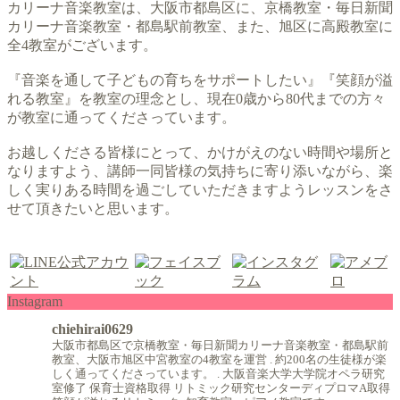
カリーナ音楽教室は、大阪市都島区に、京橋教室・毎日新聞
カリーナ音楽教室・都島駅前教室、また、旭区に高殿教室に
全4教室がございます。
『音楽を通して子どもの育ちをサポートしたい』『笑顔が溢
れる教室』を教室の理念とし、現在0歳から80代までの方々
が教室に通ってくださっています。
お越しくださる皆様にとって、かけがえのない時間や場所と
なりますよう、講師一同皆様の気持ちに寄り添いながら、楽
しく実りある時間を過ごしていただきますようレッスンをさ
せて頂きたいと思います。
Instagram
chiehirai0629
大阪市都島区で京橋教室・毎日新聞カリーナ音楽教室・都島駅前
教室、大阪市旭区中宮教室の4教室を運営
.
約200名の生徒様が楽
しく通ってくださっています。
.
大阪音楽大学大学院オペラ研究
室修了
保育士資格取得
リトミック研究センターディプロマA取得