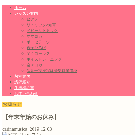
ホーム
レッスン案内
ピアノ
リトミック×知育
ベビーリトミック
ママヨガ
ポーセラーツ
親子ひろば
楽々コーラス
ボイストレーニング
楽々ヨガ
保育士実技試験音楽対策講座
教室案内
講師紹介
生徒様の声
お問い合わせ
お知らせ
【年末年始のお休み】
carinamusica
2019-12-03