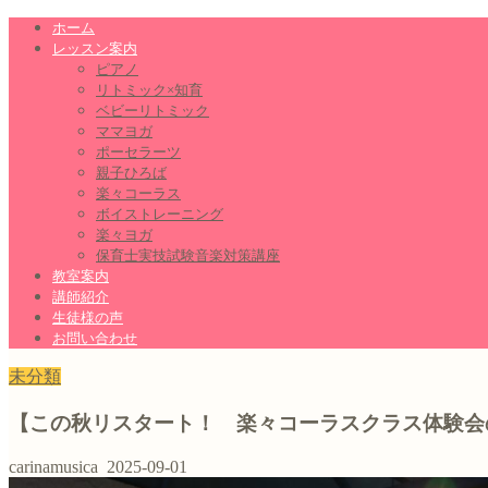
ホーム
レッスン案内
ピアノ
リトミック×知育
ベビーリトミック
ママヨガ
ポーセラーツ
親子ひろば
楽々コーラス
ボイストレーニング
楽々ヨガ
保育士実技試験音楽対策講座
教室案内
講師紹介
生徒様の声
お問い合わせ
未分類
【この秋リスタート！ 楽々コーラスクラス体験会
carinamusica
2025-09-01