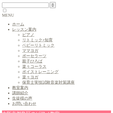
MENU
ホーム
レッスン案内
ピアノ
リトミック×知育
ベビーリトミック
ママヨガ
ポーセラーツ
親子ひろば
楽々コーラス
ボイストレーニング
楽々ヨガ
保育士実技試験音楽対策講座
教室案内
講師紹介
生徒様の声
お問い合わせ