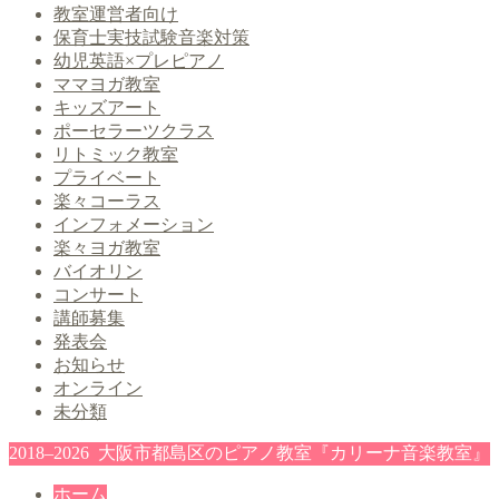
教室運営者向け
保育士実技試験音楽対策
幼児英語×プレピアノ
ママヨガ教室
キッズアート
ポーセラーツクラス
リトミック教室
プライベート
楽々コーラス
インフォメーション
楽々ヨガ教室
バイオリン
コンサート
講師募集
発表会
お知らせ
オンライン
未分類
2018–2026 大阪市都島区のピアノ教室『カリーナ音楽教室』
ホーム