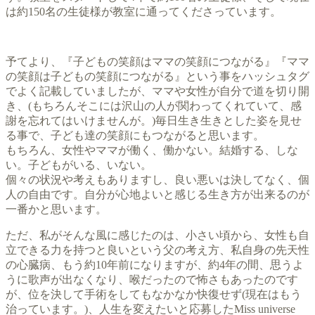
は約150名の生徒様が教室に通ってくださっています。
予てより、『子どもの笑顔はママの笑顔につながる』『ママ
の笑顔は子どもの笑顔につながる』という事をハッシュタグ
でよく記載していましたが、ママや女性が自分で道を切り開
き、(もちろんそこには沢山の人が関わってくれていて、感
謝を忘れてはいけませんが。)毎日生き生きとした姿を見せ
る事で、子ども達の笑顔にもつながると思います。
もちろん、女性やママが働く、働かない。結婚する、しな
い。子どもがいる、いない。
個々の状況や考えもありますし、良い悪いは決してなく、個
人の自由です。自分が心地よいと感じる生き方が出来るのが
一番かと思います。
ただ、私がそんな風に感じたのは、小さい頃から、女性も自
立できる力を持つと良いという父の考え方、私自身の先天性
の心臓病、もう約10年前になりますが、約4年の間、思うよ
うに歌声が出なくなり、喉だったので怖さもあったのです
が、位を決して手術をしてもなかなか快復せず(現在はもう
治っています。)、人生を変えたいと応募したMiss universe