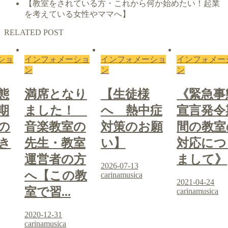
【教室をされている方・これから何か始めたい！起業
を考えている女性やママへ】
RELATED POST
ショ
インフォメーショ
インフォメーショ
インフォメー
ン
ン
ン
態
満席となり
【生徒様
《緊急事
期
ました！
へ 熱中症
宣言発令
の
音楽教室の
対策のお願
間の教室
き
先生・教室
い】
対応につ
運営者の方
まして》
2026-07-13
へ【この教
carinamusica
2021-04-24
室で習...
carinamusica
2020-12-31
carinamusica