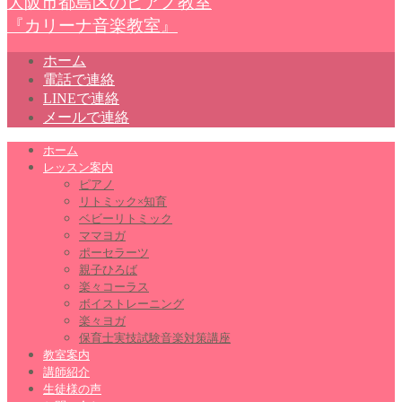
大阪市都島区のピアノ教室
『カリーナ音楽教室』
ホーム
電話で連絡
LINEで連絡
メールで連絡
ホーム
レッスン案内
ピアノ
リトミック×知育
ベビーリトミック
ママヨガ
ポーセラーツ
親子ひろば
楽々コーラス
ボイストレーニング
楽々ヨガ
保育士実技試験音楽対策講座
教室案内
講師紹介
生徒様の声