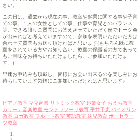
さい。
この日は、過去から現在の事、教室や起業に関する事や子育
ての事、１人の女性としての事、仕事や育児とのバランス
等、できる限りご質問にお答えさせていただく形でトーク会
が出来ればと考えていますので、参加を表明いただいた方は
合わせて質問もお送り頂ければと思います(もちろん既に教
室をされている方やお知り合い、教室の保護者の方であって
もご興味をお持ちいただけましたら、ご参加いただけま
す。)
早速お申込みも頂戴し、皆様にお会い出来るのを楽しみにお
待ちしています気軽にご参加いただければと思います♪
ピアノ教室
ママ起業
リトミック教室
起業女子
おうち教室
カリーナ音楽教室
モンテッソーリ教育
平井千恵
バイオリン
教室
ヨガ教室
フルート教室
英語教室
幼児教育
ポーセラー
ツ教室