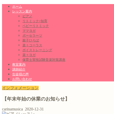
ホーム
レッスン案内
ピアノ
リトミック×知育
ベビーリトミック
ママヨガ
ポーセラーツ
親子ひろば
楽々コーラス
ボイストレーニング
楽々ヨガ
保育士実技試験音楽対策講座
教室案内
講師紹介
生徒様の声
お問い合わせ
インフォメーション
【年末年始の休業のお知らせ】
carinamusica
2020-12-31