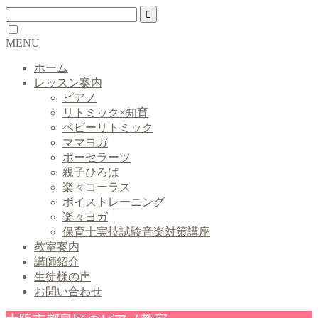
MENU
ホーム
レッスン案内
ピアノ
リトミック×知育
ベビーリトミック
ママヨガ
ポーセラーツ
親子ひろば
楽々コーラス
ボイストレーニング
楽々ヨガ
保育士実技試験音楽対策講座
教室案内
講師紹介
生徒様の声
お問い合わせ