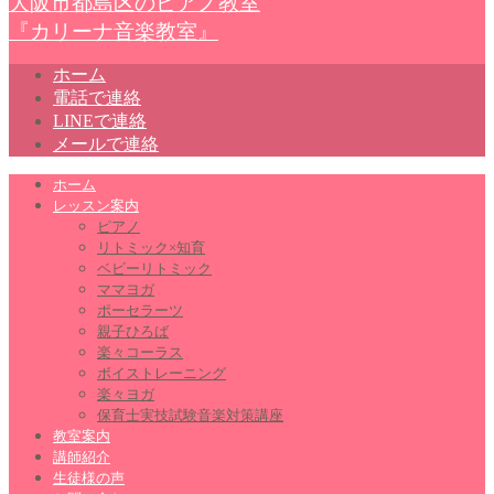
大阪市都島区のピアノ教室
『カリーナ音楽教室』
ホーム
電話で連絡
LINEで連絡
メールで連絡
ホーム
レッスン案内
ピアノ
リトミック×知育
ベビーリトミック
ママヨガ
ポーセラーツ
親子ひろば
楽々コーラス
ボイストレーニング
楽々ヨガ
保育士実技試験音楽対策講座
教室案内
講師紹介
生徒様の声