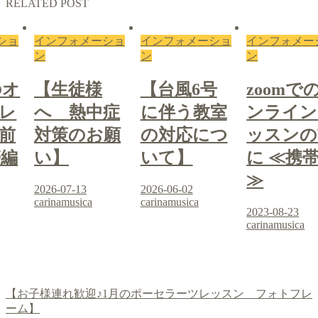
RELATED POST
ショ
インフォメーショ
インフォメーショ
インフォメー
ン
ン
ン
のオ
【生徒様
【台風6号
zoomで
レ
へ 熱中症
に伴う教室
ンライン
前
対策のお願
の対応につ
ッスンの
帯編
い】
いて】
に ≪携
≫
2026-07-13
2026-06-02
carinamusica
carinamusica
2023-08-23
carinamusica
【お子様連れ歓迎♪1月のポーセラーツレッスン フォトフレ
ーム】