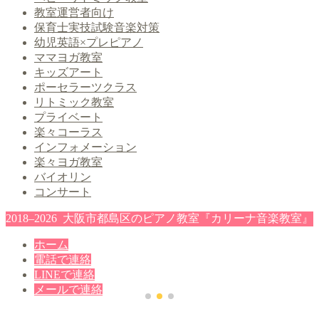
教室運営者向け
保育士実技試験音楽対策
幼児英語×プレピアノ
ママヨガ教室
キッズアート
ポーセラーツクラス
リトミック教室
プライベート
楽々コーラス
インフォメーション
楽々ヨガ教室
バイオリン
コンサート
2018–2026 大阪市都島区のピアノ教室『カリーナ音楽教室』
ホーム
電話で連絡
LINEで連絡
メールで連絡