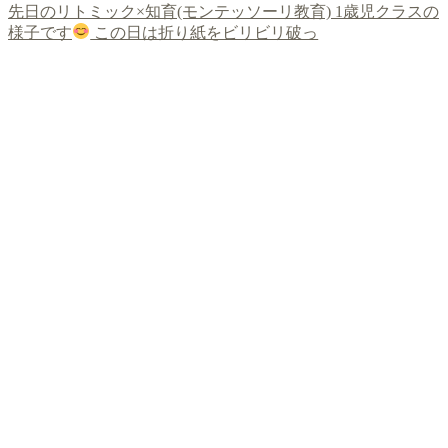
先日のリトミック×知育(モンテッソーリ教育) 1歳児クラスの
様子です
この日は折り紙をビリビリ破っ