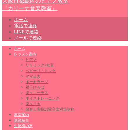
大阪市都島区のピアノ教室
『カリーナ音楽教室』
ホーム
電話で連絡
LINEで連絡
メールで連絡
ホーム
レッスン案内
ピアノ
リトミック×知育
ベビーリトミック
ママヨガ
ポーセラーツ
親子ひろば
楽々コーラス
ボイストレーニング
楽々ヨガ
保育士実技試験音楽対策講座
教室案内
講師紹介
生徒様の声