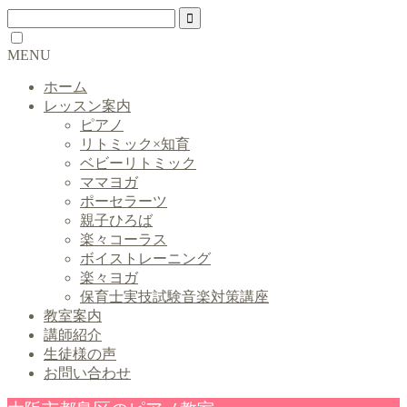
MENU
ホーム
レッスン案内
ピアノ
リトミック×知育
ベビーリトミック
ママヨガ
ポーセラーツ
親子ひろば
楽々コーラス
ボイストレーニング
楽々ヨガ
保育士実技試験音楽対策講座
教室案内
講師紹介
生徒様の声
お問い合わせ