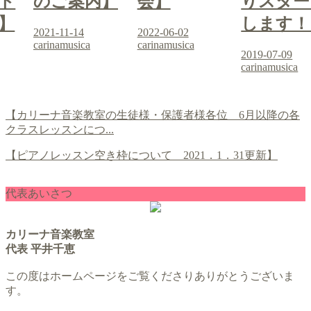
ト
のご案内】
会】
りスター
】
します！
2021-11-14
2022-06-02
carinamusica
carinamusica
2019-07-09
carinamusica
【カリーナ音楽教室の生徒様・保護者様各位 6月以降の各
クラスレッスンにつ...
【ピアノレッスン空き枠について 2021．1．31更新】
代表あいさつ
カリーナ音楽教室
代表 平井千恵
この度はホームページをご覧くださりありがとうございま
す。