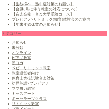
【生徒様へ 熱中症対策のお願い】
【台風6号に伴う教室の対応について】
【音楽高校・音楽大学受験コース】
プレピアノ×リトミック(知育)体験会のご案内
【年末年始休業のお知らせ】
カテゴリー
お知らせ
未分類
オンライン
ピアノ教室
朝ヨガ
ベビーリトミック教室
教室運営者向け
保育士実技試験音楽対策
幼児英語×プレピアノ
ママヨガ教室
キッズアート
ポーセラーツクラス
リトミック教室
プライベート