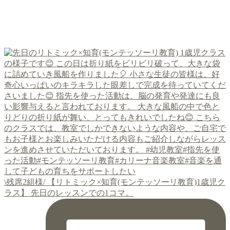
\残席2組様/ 【リトミック×知育(モンテッソーリ教育)1歳児ク
ラス】 先日のレッスンでの1コマ。