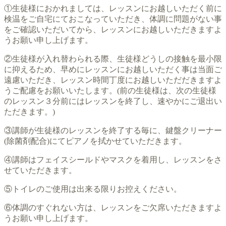
①生徒様におかれましては、レッスンにお越しいただく前に
検温をご自宅にておこなっていただき、体調に問題がない事
をご確認いただいてから、レッスンにお越しいただきますよ
うお願い申し上げます。
②生徒様が入れ替わられる際、生徒様どうしの接触を最小限
に抑えるため、早めにレッスンにお越しいただく事は当面ご
遠慮いただき、レッスン時間丁度にお越しいただだきますよ
うご配慮をお願いいたします。(前の生徒様は、次の生徒様
のレッスン３分前にはレッスンを終了し、速やかにご退出い
ただきます。)
③講師が生徒様のレッスンを終了する毎に、鍵盤クリーナー
(除菌剤配合)にてピアノを拭かせていただきます。
④講師はフェイスシールドやマスクを着用し、レッスンをさ
せていただきます。
⑤トイレのご使用は出来る限りお控えください。
⑥体調のすぐれない方は、レッスンをご欠席いただきますよ
うお願い申し上げます。