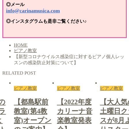
◎メール
info@carinamusica.com
◎インスタグラムも是非ご覧ください♪
HOME
ピアノ教室
【新型コロナウイルス感染症に対するピアノ個人レッ
スンの感染防止対策について】
RELATED POST
ピアノ教室
ピアノ教室
ピアノ教室
の
【都島駅前
【2022年度
【大人気
ラ
教室(第4教
カリーナ音
土曜日ク
よ
室)オープン
楽教室発表
スが8月