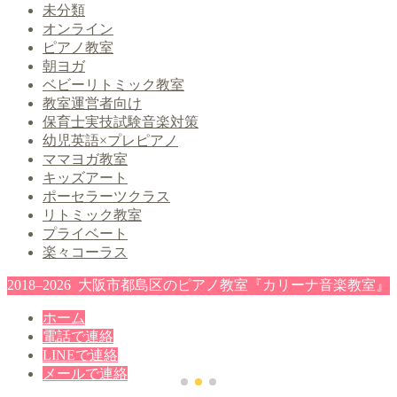
未分類
オンライン
ピアノ教室
朝ヨガ
ベビーリトミック教室
教室運営者向け
保育士実技試験音楽対策
幼児英語×プレピアノ
ママヨガ教室
キッズアート
ポーセラーツクラス
リトミック教室
プライベート
楽々コーラス
2018–2026 大阪市都島区のピアノ教室『カリーナ音楽教室』
ホーム
電話で連絡
LINEで連絡
メールで連絡