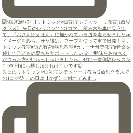
先日のリトミック×知育(モンテッソーリ教育)2歳児クラスで
の1コマ😊 この日は【かず】に触れてみまし