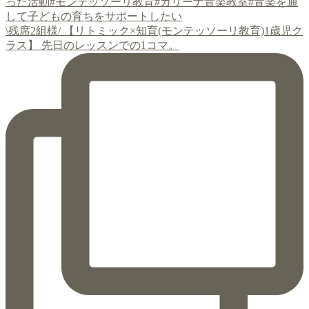
\残席2組様/ 【リトミック×知育(モンテッソーリ教育)1歳児ク
ラス】 先日のレッスンでの1コマ。