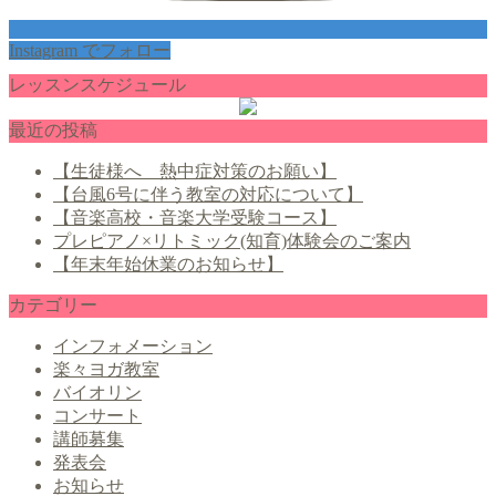
Instagram でフォロー
レッスンスケジュール
最近の投稿
【生徒様へ 熱中症対策のお願い】
【台風6号に伴う教室の対応について】
【音楽高校・音楽大学受験コース】
プレピアノ×リトミック(知育)体験会のご案内
【年末年始休業のお知らせ】
カテゴリー
インフォメーション
楽々ヨガ教室
バイオリン
コンサート
講師募集
発表会
お知らせ