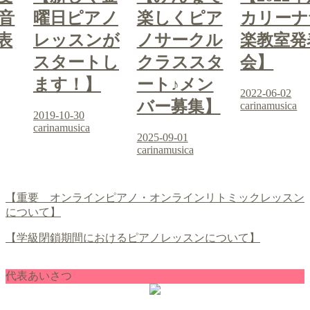
音
曜日ピアノ
楽しくピア
カリーナ
表
レッスンが
ノサークル
楽教室発
スタートし
クラススタ
会】
ます！】
ート♪メン
2022-06-02
バー募集】
carinamusica
2019-10-30
carinamusica
2025-09-01
carinamusica
【重要 オンラインピアノ・オンラインリトミックレッスン
について】
【学級閉鎖期間におけるピアノレッスンについて】
代表あいさつ