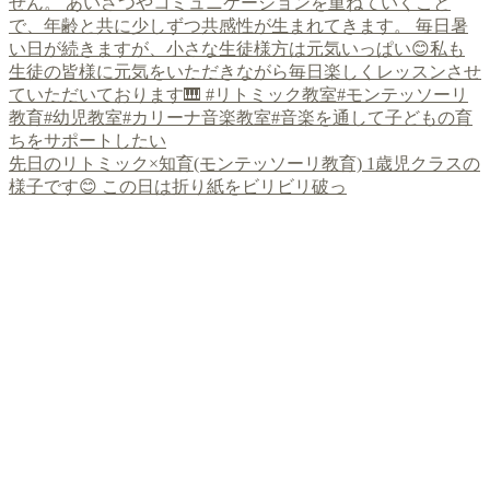
先日のリトミック×知育(モンテッソーリ教育) 1歳児クラスの
様子です😊 この日は折り紙をビリビリ破っ