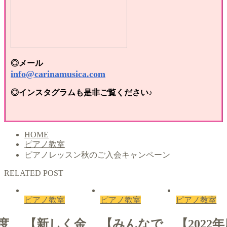
◎メール
info@carinamusica.com
◎インスタグラムも是非ご覧ください♪
HOME
ピアノ教室
ピアノレッスン秋のご入会キャンペーン
RELATED POST
ピアノ教室
ピアノ教室
ピアノ教室
年度
【新しく金
【みんなで
【2022