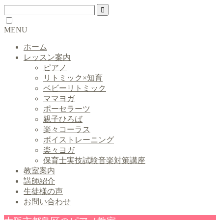
MENU
ホーム
レッスン案内
ピアノ
リトミック×知育
ベビーリトミック
ママヨガ
ポーセラーツ
親子ひろば
楽々コーラス
ボイストレーニング
楽々ヨガ
保育士実技試験音楽対策講座
教室案内
講師紹介
生徒様の声
お問い合わせ