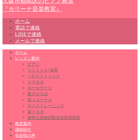
大阪市都島区のピアノ教室
『カリーナ音楽教室』
ホーム
電話で連絡
LINEで連絡
メールで連絡
ホーム
レッスン案内
ピアノ
リトミック×知育
ベビーリトミック
ママヨガ
ポーセラーツ
親子ひろば
楽々コーラス
ボイストレーニング
楽々ヨガ
保育士実技試験音楽対策講座
教室案内
講師紹介
生徒様の声