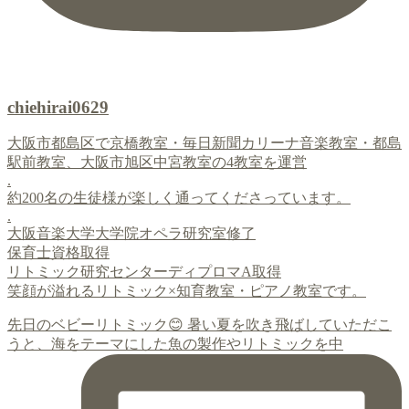
chiehirai0629
大阪市都島区で京橋教室・毎日新聞カリーナ音楽教室・都島
駅前教室、大阪市旭区中宮教室の4教室を運営
.
約200名の生徒様が楽しく通ってくださっています。
.
大阪音楽大学大学院オペラ研究室修了
保育士資格取得
リトミック研究センターディプロマA取得
笑顔が溢れるリトミック×知育教室・ピアノ教室です。
先日のベビーリトミック😊 暑い夏を吹き飛ばしていただこ
うと、海をテーマにした魚の製作やリトミックを中