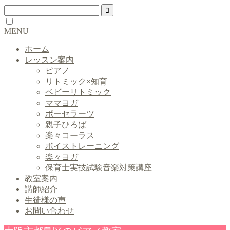
MENU
ホーム
レッスン案内
ピアノ
リトミック×知育
ベビーリトミック
ママヨガ
ポーセラーツ
親子ひろば
楽々コーラス
ボイストレーニング
楽々ヨガ
保育士実技試験音楽対策講座
教室案内
講師紹介
生徒様の声
お問い合わせ