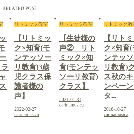
RELATED POST
室
リトミック教室
リトミック教室
リトミック教
ッ
【リトミッ
【生徒様の
【リトミ
モ
ク×知育(モ
声② リト
ク×知育(
ー
ンテッソー
ミック×知
ンテッソ
クラ
リ教育)3歳
育(モンテッ
リ教育)
ャ
児クラス保
ソーリ教育)
ス秋のキ
ス
護者様の
クラス】
ンペーン
声】
タ...
2021-01-31
carinamusica
2022-02-27
2018-10-27
carinamusica
carinamusica