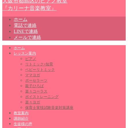
大阪市都島区のピアノ教室
『カリーナ音楽教室』
ホーム
電話で連絡
LINEで連絡
メールで連絡
ホーム
レッスン案内
ピアノ
リトミック×知育
ベビーリトミック
ママヨガ
ポーセラーツ
親子ひろば
楽々コーラス
ボイストレーニング
楽々ヨガ
保育士実技試験音楽対策講座
教室案内
講師紹介
生徒様の声