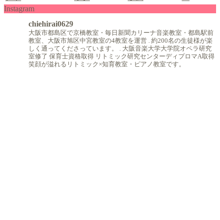
Instagram
chiehirai0629
大阪市都島区で京橋教室・毎日新聞カリーナ音楽教室・都島駅前
教室、大阪市旭区中宮教室の4教室を運営
.
約200名の生徒様が楽
しく通ってくださっています。
.
大阪音楽大学大学院オペラ研究
室修了
保育士資格取得
リトミック研究センターディプロマA取得
笑顔が溢れるリトミック×知育教室・ピアノ教室です。