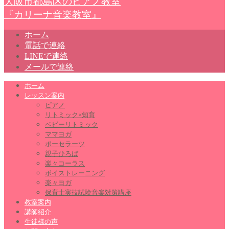
大阪市都島区のピアノ教室
『カリーナ音楽教室』
ホーム
電話で連絡
LINEで連絡
メールで連絡
ホーム
レッスン案内
ピアノ
リトミック×知育
ベビーリトミック
ママヨガ
ポーセラーツ
親子ひろば
楽々コーラス
ボイストレーニング
楽々ヨガ
保育士実技試験音楽対策講座
教室案内
講師紹介
生徒様の声