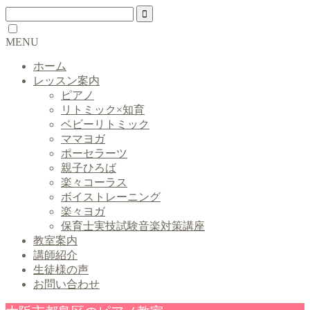
MENU
ホーム
レッスン案内
ピアノ
リトミック×知育
ベビーリトミック
ママヨガ
ポーセラーツ
親子ひろば
楽々コーラス
ボイストレーニング
楽々ヨガ
保育士実技試験音楽対策講座
教室案内
講師紹介
生徒様の声
お問い合わせ