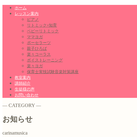
ホーム
レッスン案内
ピアノ
リトミック×知育
ベビーリトミック
ママヨガ
ポーセラーツ
親子ひろば
楽々コーラス
ボイストレーニング
楽々ヨガ
保育士実技試験音楽対策講座
教室案内
講師紹介
生徒様の声
お問い合わせ
― CATEGORY ―
お知らせ
carinamusica