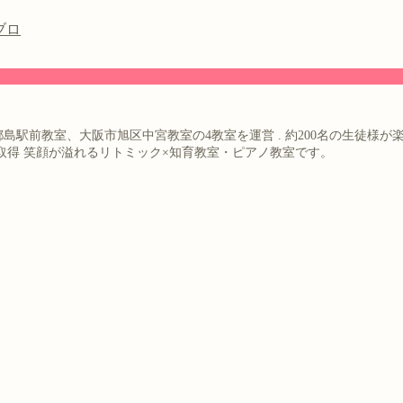
都島駅前教室、大阪市旭区中宮教室の4教室を運営
.
約200名の生徒様が
取得
笑顔が溢れるリトミック×知育教室・ピアノ教室です。