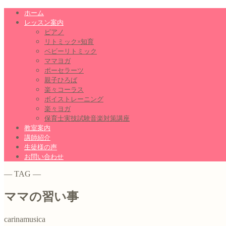
ホーム
レッスン案内
ピアノ
リトミック×知育
ベビーリトミック
ママヨガ
ポーセラーツ
親子ひろば
楽々コーラス
ボイストレーニング
楽々ヨガ
保育士実技試験音楽対策講座
教室案内
講師紹介
生徒様の声
お問い合わせ
― TAG ―
ママの習い事
carinamusica