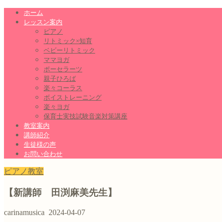
ホーム
レッスン案内
ピアノ
リトミック×知育
ベビーリトミック
ママヨガ
ポーセラーツ
親子ひろば
楽々コーラス
ボイストレーニング
楽々ヨガ
保育士実技試験音楽対策講座
教室案内
講師紹介
生徒様の声
お問い合わせ
ピアノ教室
【新講師 田渕麻美先生】
carinamusica
2024-04-07