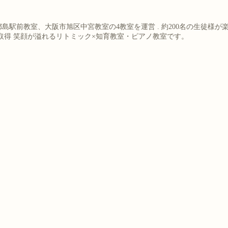
都島駅前教室、大阪市旭区中宮教室の4教室を運営
.
約200名の生徒様が
取得
笑顔が溢れるリトミック×知育教室・ピアノ教室です。