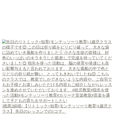
\残席2組様/ 【リトミック×知育(モンテッソーリ教育)1歳児ク
ラス】 先日のレッスンでの1コマ。