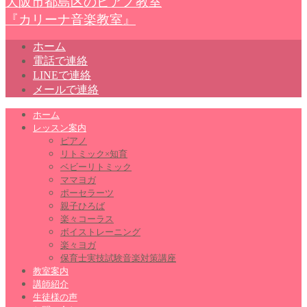
大阪市都島区のピアノ教室
『カリーナ音楽教室』
ホーム
電話で連絡
LINEで連絡
メールで連絡
ホーム
レッスン案内
ピアノ
リトミック×知育
ベビーリトミック
ママヨガ
ポーセラーツ
親子ひろば
楽々コーラス
ボイストレーニング
楽々ヨガ
保育士実技試験音楽対策講座
教室案内
講師紹介
生徒様の声