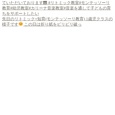
先日のリトミック×知育(モンテッソーリ教育) 1歳児クラスの
様子です
この日は折り紙をビリビリ破っ