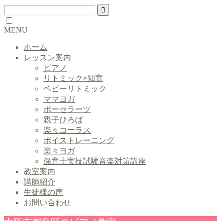
MENU
ホーム
レッスン案内
ピアノ
リトミック×知育
ベビーリトミック
ママヨガ
ポーセラーツ
親子ひろば
楽々コーラス
ボイストレーニング
楽々ヨガ
保育士実技試験音楽対策講座
教室案内
講師紹介
生徒様の声
お問い合わせ