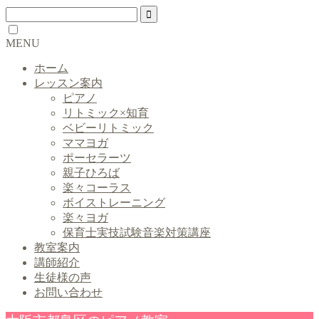
MENU
ホーム
レッスン案内
ピアノ
リトミック×知育
ベビーリトミック
ママヨガ
ポーセラーツ
親子ひろば
楽々コーラス
ボイストレーニング
楽々ヨガ
保育士実技試験音楽対策講座
教室案内
講師紹介
生徒様の声
お問い合わせ