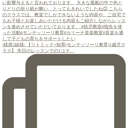
\残席2組様/ 【リトミック×知育(モンテッソーリ教育)1歳児ク
ラス】 先日のレッスンでの1コマ。