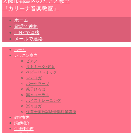
大阪市都島区のピアノ教室
『カリーナ音楽教室』
ホーム
電話で連絡
LINEで連絡
メールで連絡
ホーム
レッスン案内
ピアノ
リトミック×知育
ベビーリトミック
ママヨガ
ポーセラーツ
親子ひろば
楽々コーラス
ボイストレーニング
楽々ヨガ
保育士実技試験音楽対策講座
教室案内
講師紹介
生徒様の声