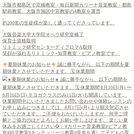
大阪市都島区で京橋教室・毎日新聞カリーナ音楽教室・都島
駅前教室、大阪市旭区中宮教室の4教室を運営
.
約200名の生徒様が楽しく通ってくださっています。
.
大阪音楽大学大学院オペラ研究室修了
保育士資格取得
リトミック研究センターディプロマA取得
笑顔が溢れるリトミック×知育教室・ピアノ教室です。
夏期休業のお知らせ
誠に勝手ながら、以下の期間を夏
期休業とさせていただきます。 🗓 休業期間