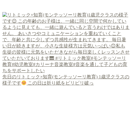
先日のリトミック×知育(モンテッソーリ教育) 1歳児クラスの
様子です
この日は折り紙をビリビリ破っ