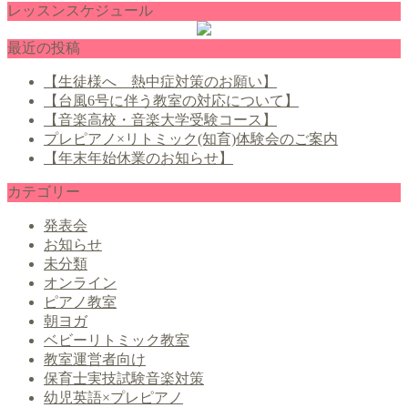
レッスンスケジュール
最近の投稿
【生徒様へ 熱中症対策のお願い】
【台風6号に伴う教室の対応について】
【音楽高校・音楽大学受験コース】
プレピアノ×リトミック(知育)体験会のご案内
【年末年始休業のお知らせ】
カテゴリー
発表会
お知らせ
未分類
オンライン
ピアノ教室
朝ヨガ
ベビーリトミック教室
教室運営者向け
保育士実技試験音楽対策
幼児英語×プレピアノ